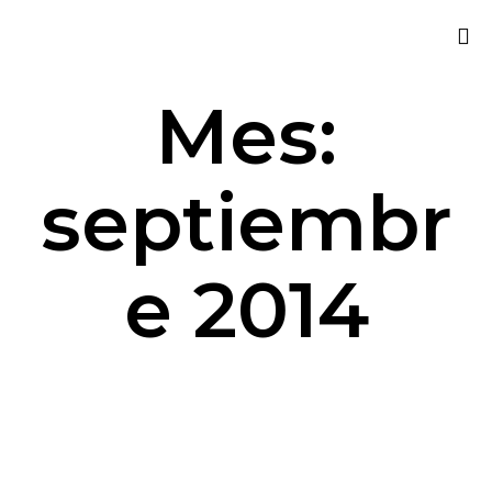
Sk
Mes:
to
co
septiembr
e 2014