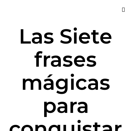
Sk
Las Siete
to
co
frases
mágicas
para
conquistar