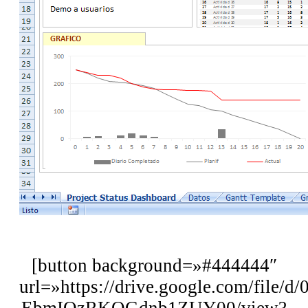
[button background=»#444444″
url=»https://drive.google.com/file/
EbmIQzRKOGdnb1ZUY00/view?