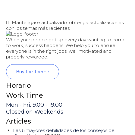
en
en
en
en
Facebook
Twitter
Pinterest
Tumblr
(Se
(Se
(Se
(Se
abre
abre
abre
abre
en
en
en
en
una
una
una
una
Manténgase actualizado: obtenga actualizaciones
ventana
ventana
ventana
ventana
con los temas más recientes.
nueva)
nueva)
nueva)
nueva)
When your people get up every day wanting to come
to work, success happens. We help you to ensure
everyone is in the right jobs, well motivated and
properly rewarded.
Buy the Theme
Horario
Work Time
Mon - Fri: 9:00 - 19:00
Closed on Weekends
Articles
Las 6 mayores debilidades de los consejos de