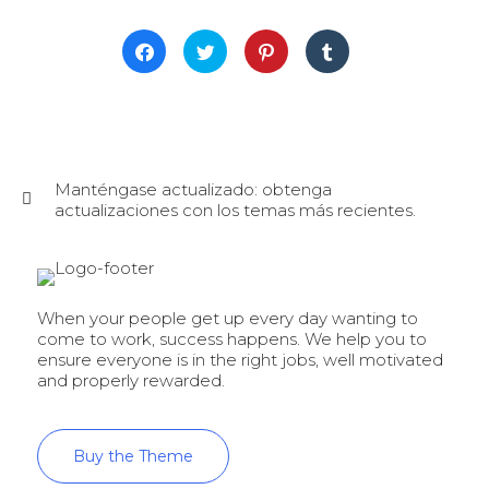
Haz
Haz
Haz
Haz
clic
clic
clic
clic
para
para
para
para
compartir
compartir
compartir
compartir
en
en
en
en
Facebook
Twitter
Pinterest
Tumblr
(Se
(Se
(Se
(Se
abre
abre
abre
abre
en
en
en
en
una
una
una
una
ventana
ventana
ventana
ventana
Manténgase actualizado: obtenga
nueva)
nueva)
nueva)
nueva)
actualizaciones con los temas más recientes.
When your people get up every day wanting to
come to work, success happens. We help you to
ensure everyone is in the right jobs, well motivated
and properly rewarded.
Buy the Theme