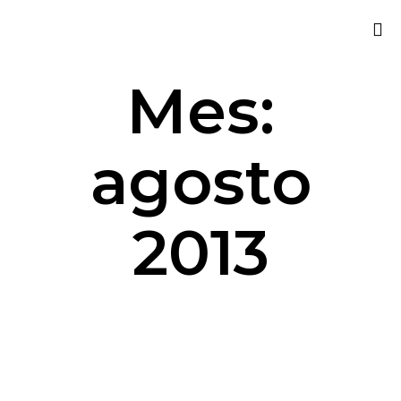
Sk
Mes:
to
co
agosto
2013