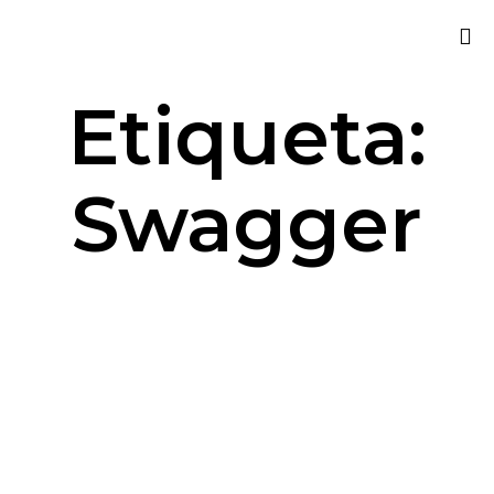
Sk
Etiqueta:
to
co
Swagger