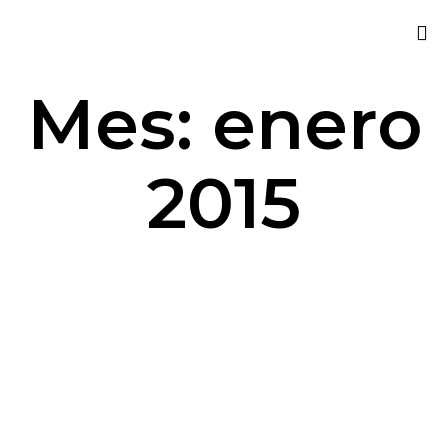
Sk
Mes:
enero
to
co
2015