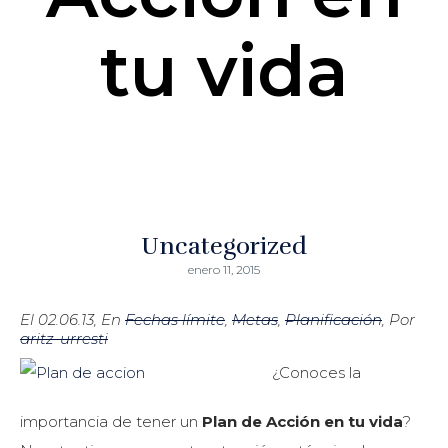
tu vida
Uncategorized
enero 11, 2015
El 02.06.13, En
Fechas límite
,
Metas
,
Planificación
, Por
aritz-urresti
¿Conoces la
importancia de tener un
Plan de Acción en tu vida
?