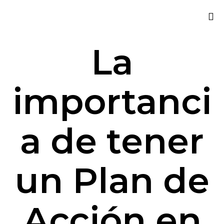
Sk
La
to
co
importanci
a de tener
un Plan de
Acción en