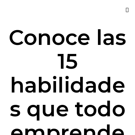
Sk
Conoce las
to
co
15
habilidade
s que todo
emprende