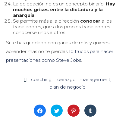
La delegación no es un concepto binario.
Hay
muchos grises entre la dictadura y la
anarquía
.
Se permite más a la dirección
conocer
a los
trabajadores, que a los propios trabajadores
conocerse unos a otros.
Si te has quedado con ganas de más y quieres
aprender más no te pierdas
10 trucos para hacer
presentaciones como Steve Jobs
.
coaching
liderazgo
management

plan de negocio
Haz
Haz
Haz
Haz
clic
clic
clic
clic
para
para
para
para
compartir
compartir
compartir
compartir
en
en
en
en
Facebook
Twitter
Pinterest
Tumblr
(Se
(Se
(Se
(Se
abre
abre
abre
abre