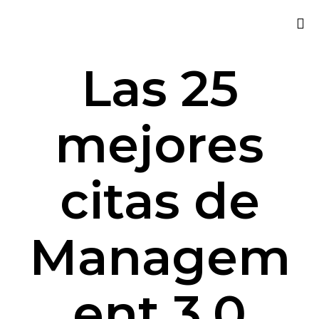
Sk
Las 25
to
co
mejores
citas de
Managem
ent 3.0