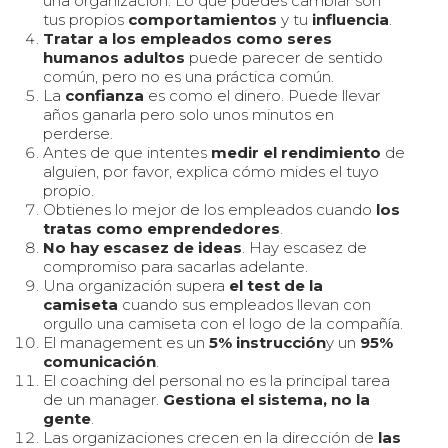
una organización. Lo que puedes cambiar son
tus propios
comportamientos
y tu
influencia
.
Tratar a los empleados como seres
humanos adultos
puede parecer de sentido
común, pero no es una práctica común.
La
confianza
es como el dinero. Puede llevar
años ganarla pero solo unos minutos en
perderse.
Antes de que intentes
medir el rendimiento
de
alguien, por favor, explica cómo mides el tuyo
propio.
Obtienes lo mejor de los empleados cuando
los
tratas como emprendedores
.
No hay escasez de ideas
. Hay escasez de
compromiso para sacarlas adelante.
Una organización supera
el test de la
camiseta
cuando sus empleados llevan con
orgullo una camiseta con el logo de la compañía.
El management es un
5% instrucción
y un
95%
comunicación
.
El coaching del personal no es la principal tarea
de un manager.
Gestiona el sistema, no la
gente
.
Las organizaciones crecen en la dirección de
las