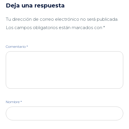
en
en
en
en
Deja una respuesta
una
una
una
una
ventana
ventana
ventana
ventana
nueva)
nueva)
nueva)
nueva)
Tu dirección de correo electrónico no será publicada.
Los campos obligatorios están marcados con
*
Comentario
*
Nombre
*