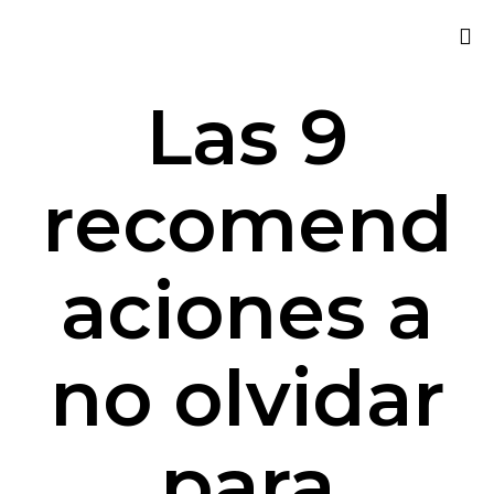
Sk
Las 9
to
co
recomend
aciones a
no olvidar
para