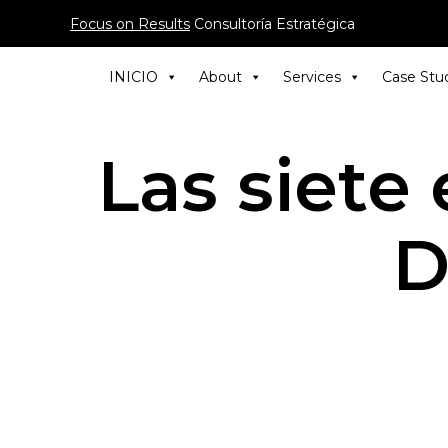
Focus on Results
Consultoría Estratégica
INICIO
About
Services
Case Stu
Las siete 
D