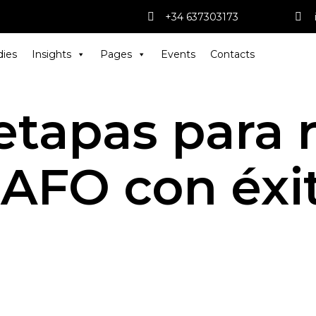
+34 637303173
dies
Insights
Pages
Events
Contacts
etapas para 
AFO con éxi