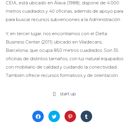
CEIA, está ubicado en Álava (1988), dispone de 4.000
metros cuadrados y 40 oficinas, además de apoyo para
para buscar recursos subvenciones a la Administración.
Y, en tercer lugar, nos encontramos con el Delta
Business Center (2011) ubicado en Viladecans,
Barcelona, que ocupa 850 metros cuadrados. Son 35
oficinas de distintos tamaños, con luz natural equipados
con mobiliario de calidad y cuidando la conectividad.
También ofrece recursos formativos y de orientación.
start up

Haz
Haz
Haz
Haz
clic
clic
clic
clic
para
para
para
para
compartir
compartir
compartir
compartir
en
en
en
en