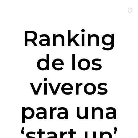
Sk
Ranking
to
co
de los
viveros
para una
‘start up’