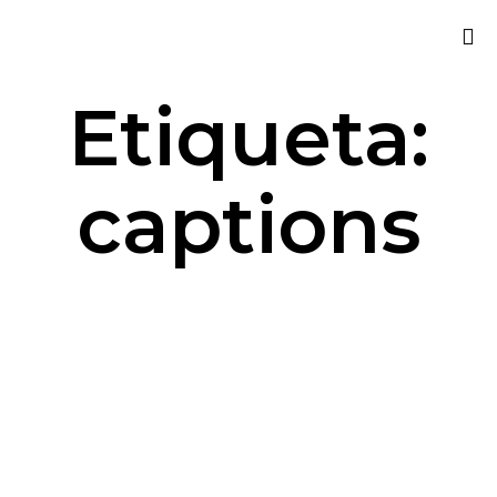
Sk
Etiqueta:
to
co
captions