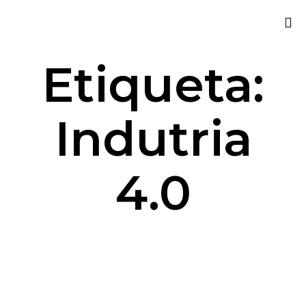
Sk
Etiqueta:
to
co
Indutria
4.0