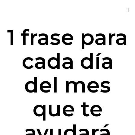
Sk
1 frase para
to
co
cada día
del mes
que te
ayudará