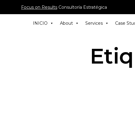
Focus on Results
Consultoría Estratégica
INICIO
About
Services
Case Stu
Eti