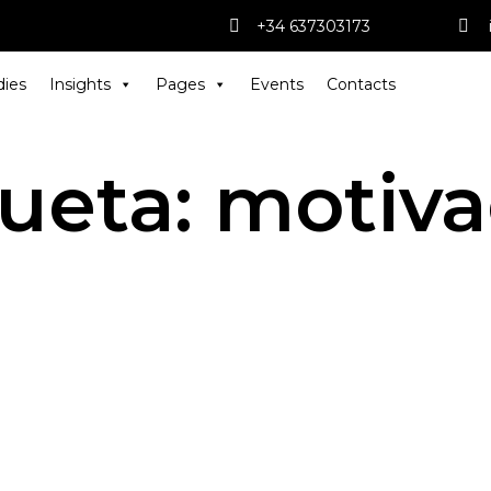
+34 637303173
dies
Insights
Pages
Events
Contacts
queta:
motiva