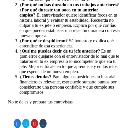
¿Por qué no has durado en tus trabajos anteriores?
¿Por qué duraste tan poco en tu anterior
empleo?
El entrevistador quiere identificar focos en tu
historia laboral y evaluar tu estabilidad. Recuerda no
culpar a tu ex jefe o empresa. Explica por qué confías
en que puedes establecer una relación duradera con esta
nueva empresa.
¿Por qué te despidieron?
Sé honesto y explica qué
aprendiste de esa experiencia.
¿Qué me puedes decir de tu jefe anterior?
Es un
gran error quejarse con el entrevistador de lo mal que te
trataron en tu ex empresa o lo incompetente que era tu
jefe. Mejor enfócate en lo que aprendiste y en los retos
que esperas de un nuevo empleo.
¿Tienes deudas?
Para algunas posiciones tu historial
financiero es relevante, esto puede sumarte puntos por
considerarte una persona confiable y que cumple sus
compromisos.
No te dejes y prepara tus entrevistas.
Haz
Haz
Haz
Haz
clic
clic
clic
clic