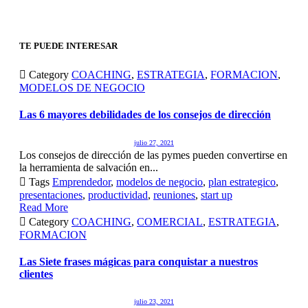
para
para
para
para
compartir
compartir
compartir
compartir
en
en
en
en
Facebook
Twitter
Pinterest
Tumblr
(Se
(Se
(Se
(Se
abre
abre
abre
abre
TE PUEDE INTERESAR
en
en
en
en
una
una
una
una
ventana
ventana
ventana
ventana

Category
COACHING
,
ESTRATEGIA
,
FORMACION
,
nueva)
nueva)
nueva)
nueva)
MODELOS DE NEGOCIO
Las 6 mayores debilidades de los consejos de dirección
julio 27, 2021
Los consejos de dirección de las pymes pueden convertirse en
la herramienta de salvación en...

Tags
Emprendedor
,
modelos de negocio
,
plan estrategico
,
presentaciones
,
productividad
,
reuniones
,
start up
Read More

Category
COACHING
,
COMERCIAL
,
ESTRATEGIA
,
FORMACION
Las Siete frases mágicas para conquistar a nuestros
clientes
julio 23, 2021