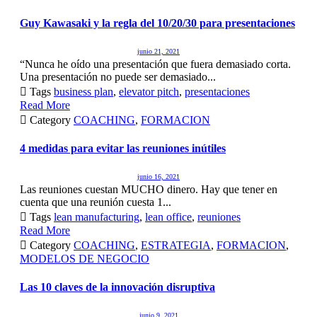
Guy Kawasaki y la regla del 10/20/30 para presentaciones
junio 21, 2021
“Nunca he oído una presentación que fuera demasiado corta.
Una presentación no puede ser demasiado...

Tags
business plan
,
elevator pitch
,
presentaciones
Read More

Category
COACHING
,
FORMACION
4 medidas para evitar las reuniones inútiles
junio 16, 2021
Las reuniones cuestan MUCHO dinero. Hay que tener en
cuenta que una reunión cuesta 1...

Tags
lean manufacturing
,
lean office
,
reuniones
Read More

Category
COACHING
,
ESTRATEGIA
,
FORMACION
,
MODELOS DE NEGOCIO
Las 10 claves de la innovación disruptiva
junio 9, 2021