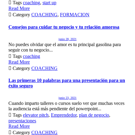

Tags
coaching
,
start up
Read More

Category
COACHING
,
FORMACION
Consejos para cuidar tu negocio y tu relación amorosa
junio 28, 2021
No puedes olvidar que el amor es tu principal gasolina para
seguir con tu negocio...

Tags
coaching
Read More

Category
COACHING
Las primeras 10 palabras para una presentación para un
éxito seguro
junio 23, 2021
Cuando imparto talleres o cursos suelo ver que muchas veces
la audiencia está más pendiente del powerpoint...

Tags
elevator pitch
,
Emprendedor
,
plan de negocio
,
presentaciones
Read More

Category
COACHING