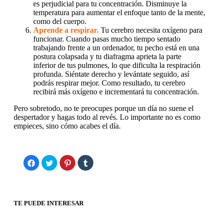
es perjudicial para tu concentración. Disminuye la
temperatura para aumentar el enfoque tanto de la mente,
como del cuerpo.
Aprende a respirar.
Tu cerebro necesita oxígeno para
funcionar. Cuando pasas mucho tiempo sentado
trabajando frente a un ordenador, tu pecho está en una
postura colapsada y tu diafragma aprieta la parte
inferior de tus pulmones, lo que dificulta la respiración
profunda. Siéntate derecho y levántate seguido, así
podrás respirar mejor. Como resultado, tu cerebro
recibirá más oxígeno e incrementará tu concentración.
Pero sobretodo, no te preocupes porque un día no suene el
despertador y hagas todo al revés. Lo importante no es como
empieces, sino cómo acabes el día.
Haz
Haz
Haz
Haz
clic
clic
clic
clic
para
para
para
para
compartir
compartir
compartir
compartir
en
en
en
en
Facebook
Twitter
Pinterest
Tumblr
(Se
(Se
(Se
(Se
abre
abre
abre
abre
TE PUEDE INTERESAR
en
en
en
en
una
una
una
una