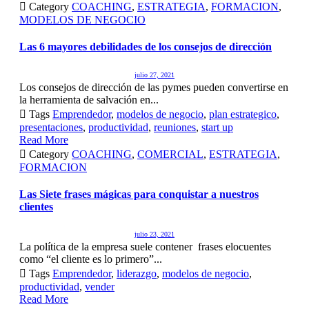
ventana
ventana
ventana
ventana

Category
COACHING
,
ESTRATEGIA
,
FORMACION
,
nueva)
nueva)
nueva)
nueva)
MODELOS DE NEGOCIO
Las 6 mayores debilidades de los consejos de dirección
julio 27, 2021
Los consejos de dirección de las pymes pueden convertirse en
la herramienta de salvación en...

Tags
Emprendedor
,
modelos de negocio
,
plan estrategico
,
presentaciones
,
productividad
,
reuniones
,
start up
Read More

Category
COACHING
,
COMERCIAL
,
ESTRATEGIA
,
FORMACION
Las Siete frases mágicas para conquistar a nuestros
clientes
julio 23, 2021
La política de la empresa suele contener frases elocuentes
como “el cliente es lo primero”...

Tags
Emprendedor
,
liderazgo
,
modelos de negocio
,
productividad
,
vender
Read More