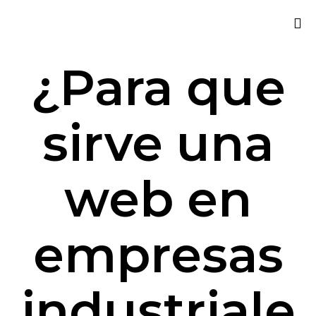
Sk
¿Para que
to
co
sirve una
web en
empresas
industriale