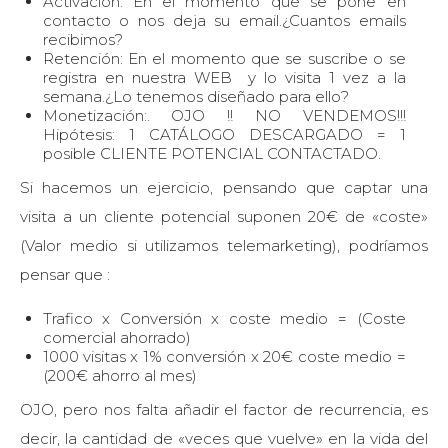
Activación: En el momento que se pone en
contacto o nos deja su email.¿Cuantos emails
recibimos?
Retención: En el momento que se suscribe o se
registra en nuestra WEB y lo visita 1 vez a la
semana.¿Lo tenemos diseñado para ello?
Monetización:. OJO !! NO VENDEMOS!!!
Hipótesis: 1 CATÁLOGO DESCARGADO = 1
posible CLIENTE POTENCIAL CONTACTADO.
Si hacemos un ejercicio, pensando que captar una
visita a un cliente potencial suponen 20€ de «coste»
(Valor medio si utilizamos telemarketing), podríamos
pensar que :
Trafico x Conversión x coste medio = (Coste
comercial ahorrado)
1000 visitas x 1% conversión x 20€ coste medio =
(200€ ahorro al mes)
OJO, pero nos falta añadir el factor de recurrencia, es
decir, la cantidad de «veces que vuelve» en la vida del