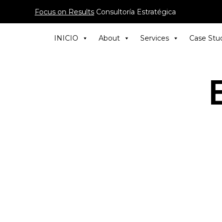
Focus on Results
Consultoría Estratégica
INICIO
About
Services
Case Stu