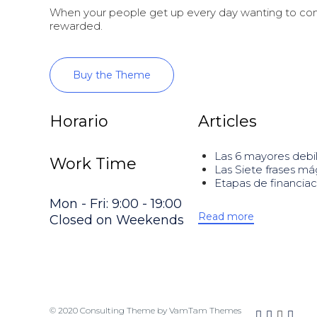
When your people get up every day wanting to come
rewarded.
Buy the Theme
Horario
Articles
Las 6 mayores debil
Work Time
Las Siete frases má
Etapas de financiac
Mon - Fri: 9:00 - 19:00
Read more
Closed on Weekends
© 2020
Consulting Theme
by
VamTam Themes