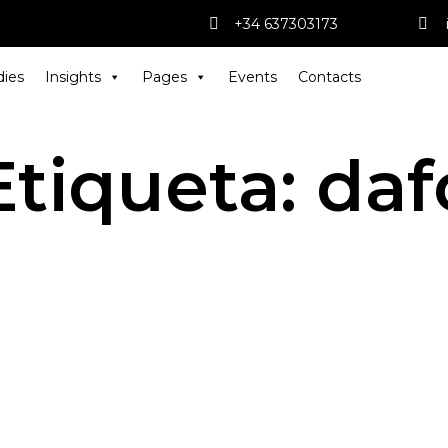
+34 637303173
dies
Insights
Pages
Events
Contacts
Etiqueta:
daf