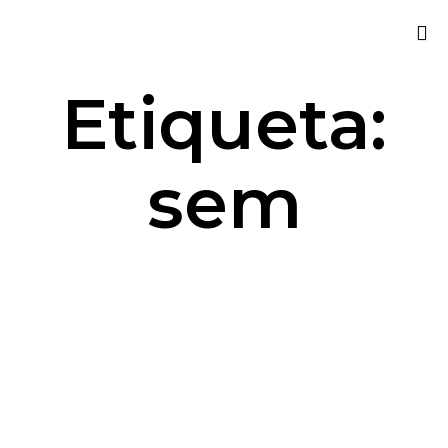
Sk
Etiqueta:
to
co
sem