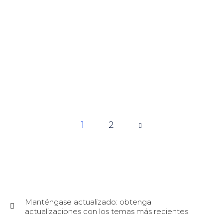
1
Page
2
1 of 2
Manténgase actualizado: obtenga
actualizaciones con los temas más recientes.