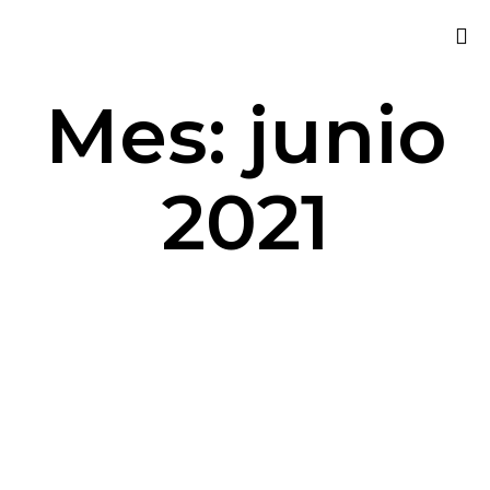
Sk
Mes:
junio
to
co
2021