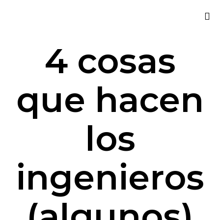
Sk
4 cosas
to
co
que hacen
los
ingenieros
(algunos)