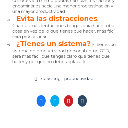
conoces a ti mismo podrás cambiar tus hábitos y
encaminarlos hacia una menor procrastinación y
una mayor productividad.
Evita las distracciones
.
Cuantas más tentaciones tengas para hacer otra
cosa en vez de lo que tienes que hacer, más fácil
será procrastinar.
¿Tienes un sistema?
Si tienes un
sistema de productividad personal como GTD,
será más fácil que tengas claro qué tienes que
hacer y por qué no debes aplazarlo.
coaching
productividad

Haz
Haz
Haz
Haz
clic
clic
clic
clic
para
para
para
para
compartir
compartir
compartir
compartir
en
en
en
en
Facebook
Twitter
Pinterest
Tumblr
(Se
(Se
(Se
(Se
abre
abre
abre
abre
en
en
en
en