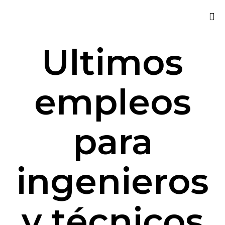
Sk
Ultimos
to
co
empleos
para
ingenieros
y técnicos