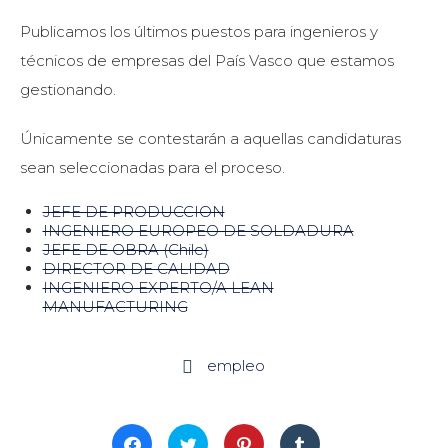
Publicamos los últimos puestos para ingenieros y
técnicos de empresas del País Vasco que estamos
gestionando.
Únicamente se contestarán a aquellas candidaturas
sean seleccionadas para el proceso.
JEFE DE PRODUCCION
INGENIERO EUROPEO DE SOLDADURA
JEFE DE OBRA (Chile)
DIRECTOR DE CALIDAD
INGENIERO EXPERTO/A LEAN
MANUFACTURING
empleo

Haz
Haz
Haz
Haz