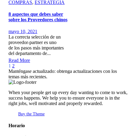
COMPRAS
,
ESTRATEGIA
8 aspectos que debes saber
sobre los Proveedores chinos
mayo 10, 2021
La correcta selección de un
proveedor-partner es uno
de los pasos más importantes
del departamento de...
Read More
Page
Next
1
2
1
Manténgase actualizado: obtenga actualizaciones con los
of
temas más recientes.
2
When your people get up every day wanting to come to work,
success happens. We help you to ensure everyone is in the
right jobs, well motivated and properly rewarded.
Buy the Theme
Horario