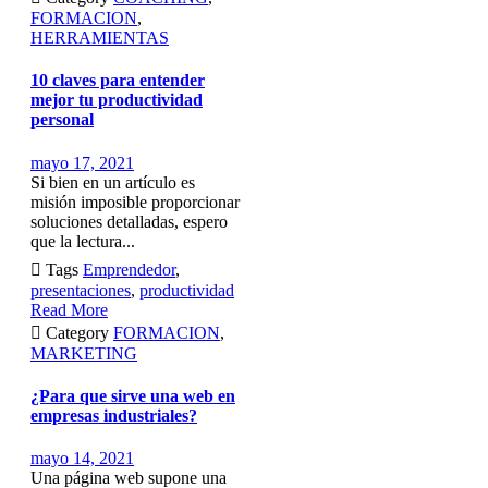
FORMACION
,
HERRAMIENTAS
10 claves para entender
mejor tu productividad
personal
mayo 17, 2021
Si bien en un artículo es
misión imposible proporcionar
soluciones detalladas, espero
que la lectura...

Tags
Emprendedor
,
presentaciones
,
productividad
Read More

Category
FORMACION
,
MARKETING
¿Para que sirve una web en
empresas industriales?
mayo 14, 2021
Una página web supone una