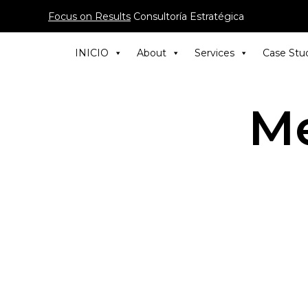
Focus on Results
Consultoría Estratégica
INICIO
About
Services
Case Stu
M