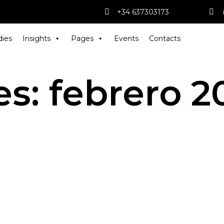
+34 637303173
dies
Insights
Pages
Events
Contacts
es:
febrero 2